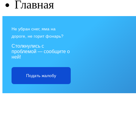
Главная
Не убран снег, яма на
дороге, не горит фонарь?
Столкнулись с
проблемой — сообщите о
ней!
Подать жалобу