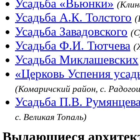
Усадьба «Вьюнки»
(Клин
Усадьба А.К. Толстого
(
Усадьба Завадовского
(С
Усадьба Ф.И. Тютчева
(
Усадьба Миклашевских
«Церковь Успения усад
(Комаричский район, с. Радого
Усадьба П.В. Румянцев
с. Великая Топаль)
Выдающиеся архитек