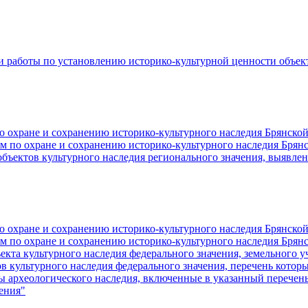
 работы по установлению историко-культурной ценности объект
о охране и сохранению историко-культурного наследия Брянской
 по охране и сохранению историко-культурного наследия Брянс
бъектов культурного наследия регионального значения, выявле
о охране и сохранению историко-культурного наследия Брянской
м по охране и сохранению историко-культурного наследия Брян
екта культурного наследия федерального значения, земельного уч
ов культурного наследия федерального значения, перечень кото
ы археологического наследия, включенные в указанный перечень)
ения"