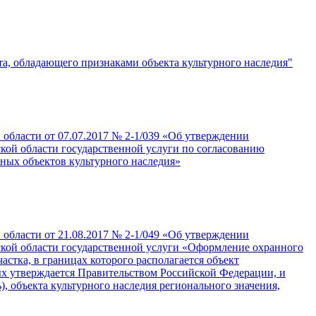
а, обладающего признаками объекта культурного наследия"
 области от 07.07.2017 № 2-1/039 «Об утверждении
кой области государственной услуги по согласованию
нных объектов культурного наследия»
 области от 21.08.2017 № 2-1/049 «Об утверждении
ской области государственной услуги «Оформление охранного
астка, в границах которого располагается объект
рых утверждается Правительством Российской Федерации, и
, объекта культурного наследия регионального значения,