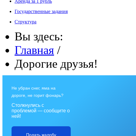
Аренда за 1 рубль
Государственные задания
Структура
Вы здесь:
Главная
/
Дорогие друзья!
Не убран снег, яма на
дороге, не горит фонарь?
Столкнулись с
проблемой — сообщите о
ней!
Подать жалобу