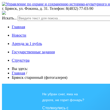
г. Брянск, ул. Фокина, д. 31. Телефон: 8(4832) 77-03-90
Искать...
Главная
Новости
Аренда за 1 рубль
Государственные задания
Структура
Вы здесь:
Главная
/
Брянск старинный (фотогалерея)
Не убран снег, яма на
дороге, не горит фонарь?
Столкнулись с