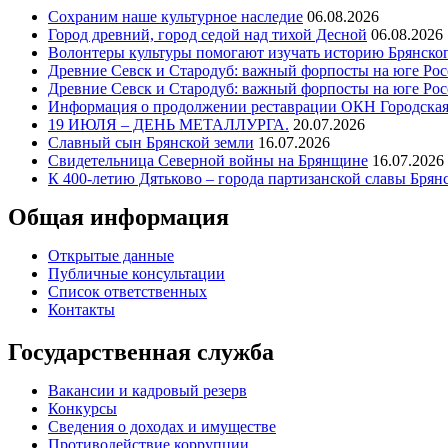
Сохраним наше культурное наследие
06.08.2026
Город древний, город седой над тихой Десной
06.08.2026
Волонтеры культуры помогают изучать историю Брянског
Древние Севск и Стародуб: важный форпосты на юге Рос
Древние Севск и Стародуб: важный форпосты на юге Ро
Информация о продолжении реставрации ОКН Городская
19 ИЮЛЯ – ДЕНЬ МЕТАЛЛУРГА.
20.07.2026
Славный сын Брянской земли
16.07.2026
Свидетельница Северной войны на Брянщине
16.07.2026
К 400-летию Дятьково – города партизанской славы Брян
Общая информация
Открытые данные
Публичные консультации
Список ответственных
Контакты
Государственная служба
Вакансии и кадровый резерв
Конкурсы
Сведения о доходах и имуществе
Противодействие коррупции