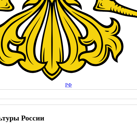
РФ
ьтуры России