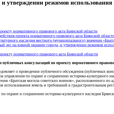
, и утверждении режимов использования 
роекту нормативного правового акта Брянской области
ействия проекта нормативного правового акта Брянской област
ультурного наследия местного (муниципального) значения «Братс
вый лес на южной окраине города, и утверждении режимов испо
роекту нормативного правового акта Брянской области
и публичных консультаций по проекту нормативного правово
едомляет о проведении публичного обсуждения (публичных конс
аза управления по охране и сохранению историко-культурного н
ения «Братская могила советских воинов», расположенного по ад
в использования земель и требований к градостроительным регл
 по охране и сохранению историко-культурного наследия Брянск