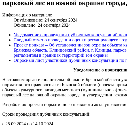
парковый лес на южной окраине города
Информация о материале
Опубликовано: 24 сентября 2024
Обновлено: 24 сентября 2024
Уведомление о проведении публичных консультаций по п
Сводный отчет о проведении оценки регулирующего возд
Проект приказа – Об установлении зон охраны объекта к
Брянская область, Клинцовский район, г. Клинцы, парко
регламентам в границах территорий зон охраны
Опросный лист участников публичных консультаций по п
Уведомление о проведени
Настоящим орган исполнительной власти Брянской области ув
нормативного правового акта Брянской области (проекта прик
объекта культурного наследия местного (муниципального) знач
парковый лес на южной окраине города, и утверждении режимо
Разработчик проекта нормативного правового акта: управление
Сроки проведения публичных консультаций:
с 25.09.2024 по 14.10.2024.