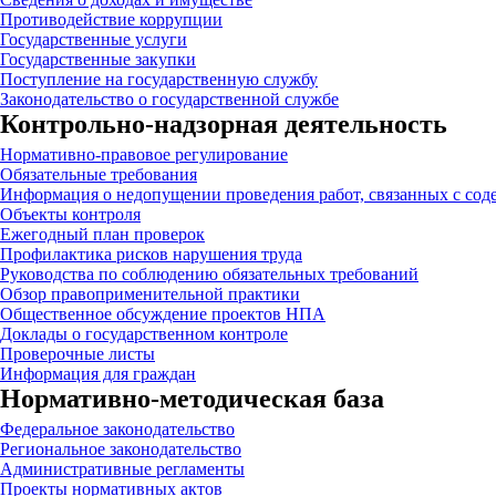
Противодействие коррупции
Государственные услуги
Государственные закупки
Поступление на государственную службу
Законодательство о государственной службе
Контрольно-надзорная деятельность
Нормативно-правовое регулирование
Обязательные требования
Информация о недопущении проведения работ, связанных с сод
Объекты контроля
Ежегодный план проверок
Профилактика рисков нарушения труда
Руководства по соблюдению обязательных требований
Обзор правоприменительной практики
Общественное обсуждение проектов НПА
Доклады о государственном контроле
Проверочные листы
Информация для граждан
Нормативно-методическая база
Федеральное законодательство
Региональное законодательство
Административные регламенты
Проекты нормативных актов