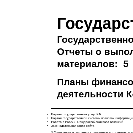
Государс
Государственно
Отчеты о выпол
материалов: 5
Планы финансо
деятельности
К
Портал государственных услуг РФ
Портал государственной системы правовой информаци
Работа в России. Общероссийская база вакансий
Законодательная карта сайта
© Управление по охране и сохранению историко–культу