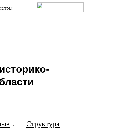
метры
историко-
бласти
ные
Структура