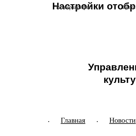
Настройки отоб
Размер шрифта:
Цвета
Управлен
культ
Главная
Новости