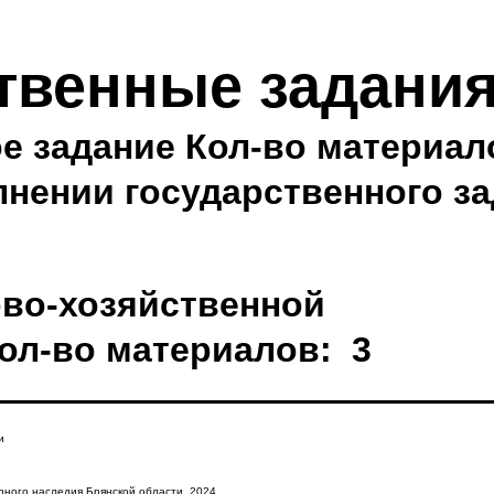
твенные задани
е задание
Кол-во материал
нении государственного з
во-хозяйственной
ол-во материалов: 3
и
рного наследия Брянской области, 2024