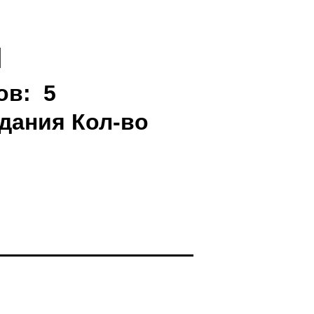
я
ов: 5
адания
Кол-во