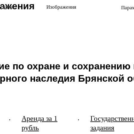
ражения
 сайта
Изображения
Пара
ие по охране и сохранению 
урного наследия Брянской о
Аренда за 1
Государствен
рубль
задания